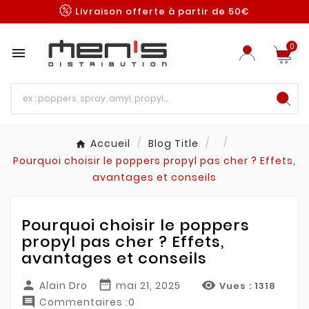
Livraison offerte à partir de 50€
0

Accueil
Blog Title
Pourquoi choisir le poppers propyl pas cher ? Effets,
avantages et conseils
Pourquoi choisir le poppers
propyl pas cher ? Effets,
avantages et conseils



Alain Dro
mai 21, 2025
Vues :
1318

Commentaires :0