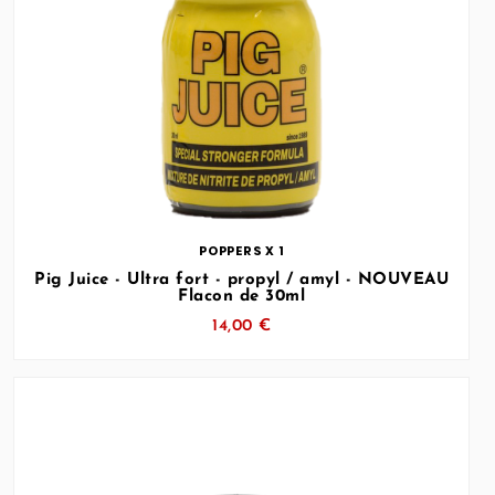
… (SVG inchangé)
POPPERS X 1
Pig Juice - Ultra fort - propyl / amyl - NOUVEAU
Flacon de 30ml
14,00 €