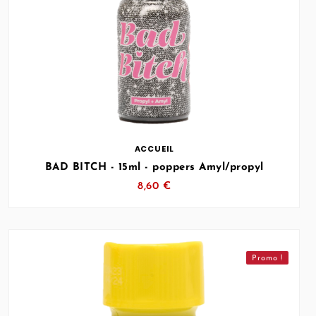
… (SVG inchangé)
ACCUEIL
BAD BITCH - 15ml - poppers Amyl/propyl
8,60 €
Promo !