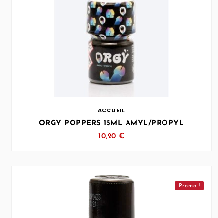
… (SVG inchangé)
ACCUEIL
ORGY POPPERS 15ML AMYL/PROPYL
10,20 €
Promo !