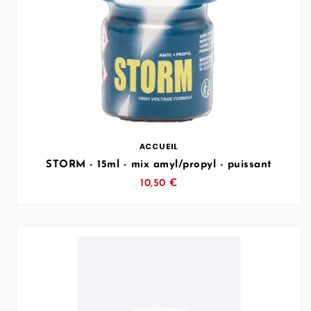
… (SVG inchangé)
ACCUEIL
STORM - 15ml - mix amyl/propyl - puissant
10,50 €