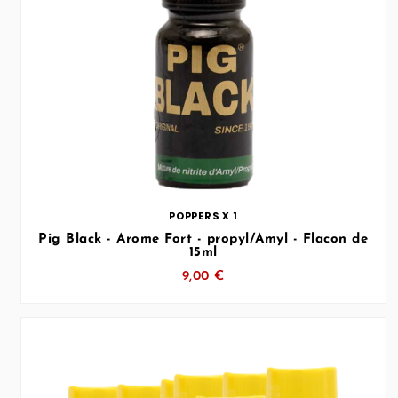
… (SVG inchangé)
POPPERS X 1
Pig Black - Arome Fort - propyl/Amyl - Flacon de
15ml
9,00 €