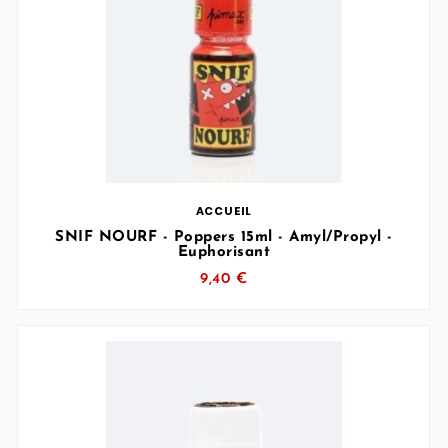
… (SVG inchangé)
ACCUEIL
SNIF NOURF - Poppers 15ml - Amyl/Propyl -
Euphorisant
9,40 €