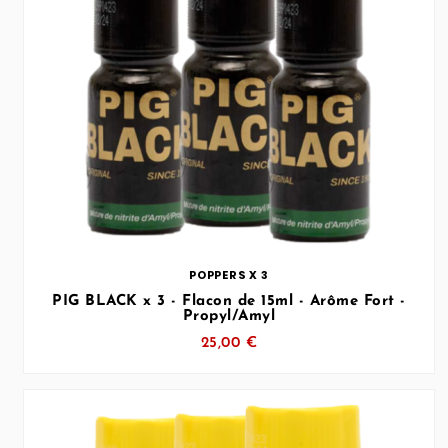
… (SVG inchangé)
POPPERS X 3
PIG BLACK x 3 - Flacon de 15ml - Arôme Fort -
Propyl/Amyl
25,00 €