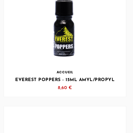
… (SVG inchangé)
ACCUEIL
EVEREST POPPERS - 15ML AMYL/PROPYL
8,60 €