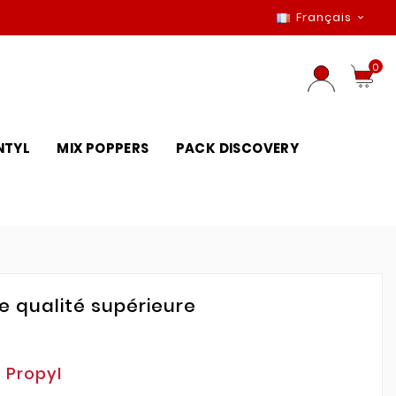
Français

0
NTYL
MIX POPPERS
PACK DISCOVERY
e qualité supérieure
 Propyl