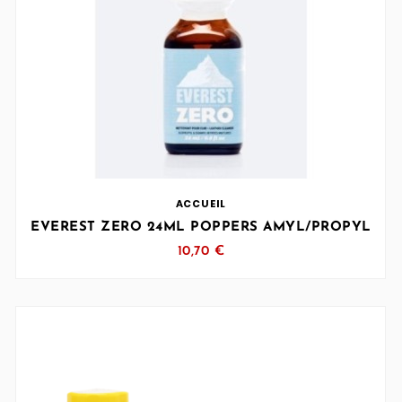
… (SVG inchangé)
ACCUEIL
EVEREST ZERO 24ML POPPERS AMYL/PROPYL
10,70 €