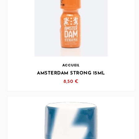
… (SVG inchangé)
ACCUEIL
AMSTERDAM STRONG 15ML
8,50 €