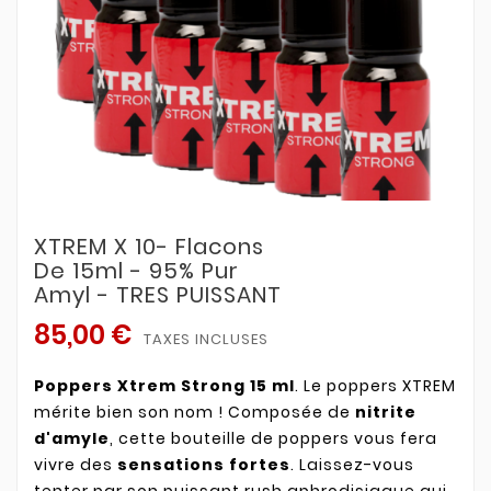
XTREM X 10- Flacons
De 15ml - 95% Pur
Amyl - TRES PUISSANT
85,00 €
TAXES INCLUSES
Poppers Xtrem Strong 15 ml
. Le poppers XTREM
mérite bien son nom ! Composée de
nitrite
d'amyle
, cette bouteille de poppers vous fera
vivre des
sensations fortes
. Laissez-vous
tenter par son puissant rush aphrodisiaque qui